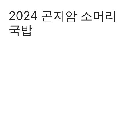
Skip
to
2024 곤지암 소머리
content
국밥