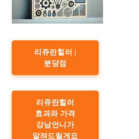
리쥬란힐러 |
분당점
리쥬란힐러
효과와 가격
강남언니가
알려드릴게요