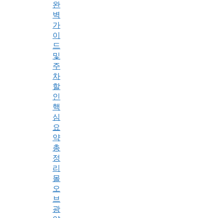
완
벽
가
이
드
및
주
차
할
인
핵
심
요
약
총
정
리
몰
오
브
광