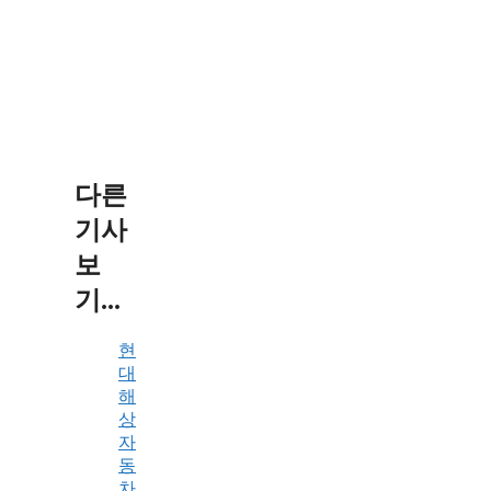
다른
기사
보
기...
현
대
해
상
자
동
차