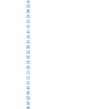
요
약
총
정
리
지
오
캐
피
탈
대
부
완
벽
가
이
드
및
합
법
등
록