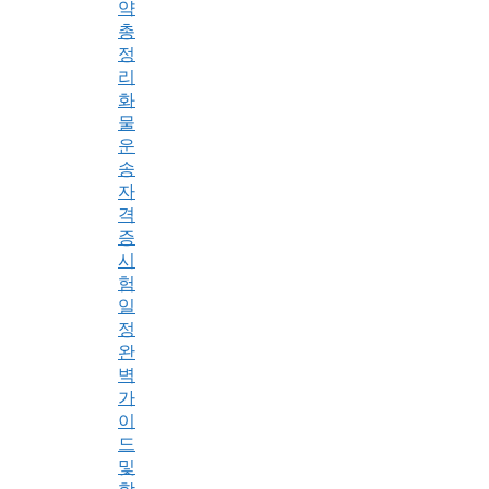
약
총
정
리
화
물
운
송
자
격
증
시
험
일
정
완
벽
가
이
드
및