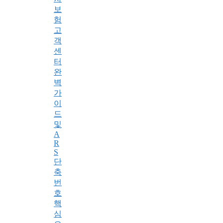
보
험
고
객
센
터
완
벽
가
이
드
및
A
R
S
단
축
번
호
핵
심