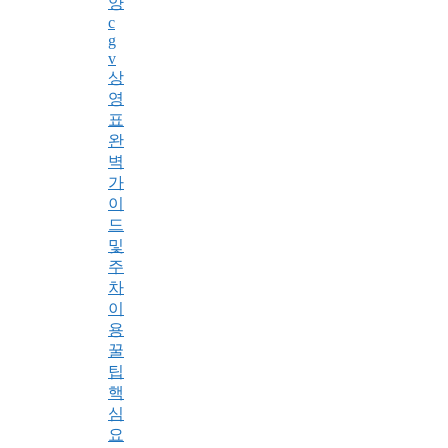
양
c
g
v
상
영
표
완
벽
가
이
드
및
주
차
이
용
꿀
팁
핵
심
요