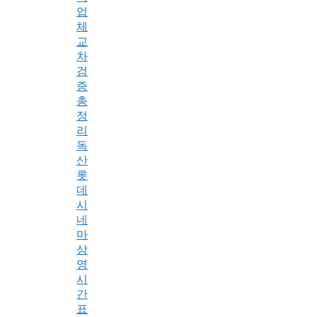
업
체
교
차
검
증
총
정
리
독
산
롯
데
시
네
마
상
영
시
간
표