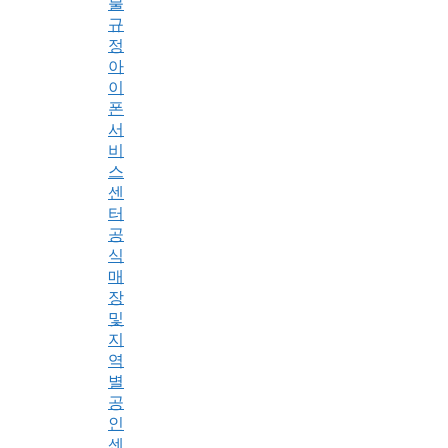
불
규
정
아
이
폰
서
비
스
센
터
공
식
매
장
및
지
역
별
공
인
센