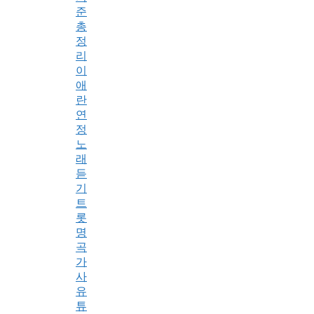
준
총
정
리
이
애
란
연
정
노
래
듣
기
트
롯
명
곡
가
사
유
튜