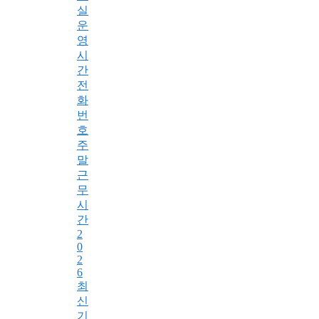
실
운
영
시
간
전
화
번
호
주
말
근
무
시
간
2
0
2
6
최
신
기