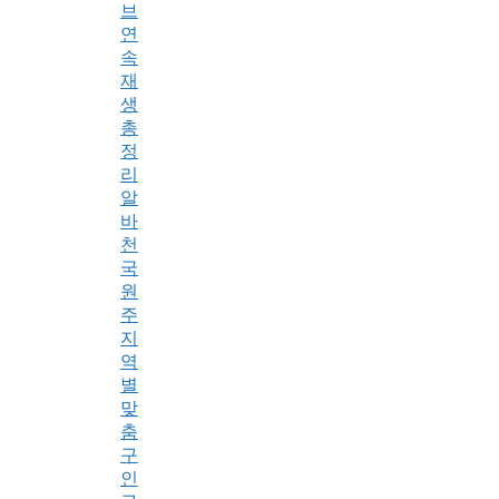
브
연
속
재
생
총
정
리
알
바
천
국
원
주
지
역
별
맞
춤
구
인