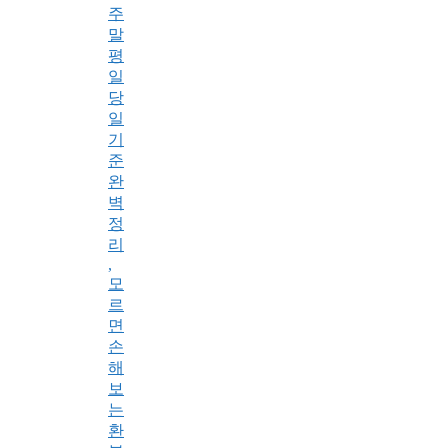
주
말
평
일
당
일
기
준
완
벽
정
리
,
모
르
면
손
해
보
는
환