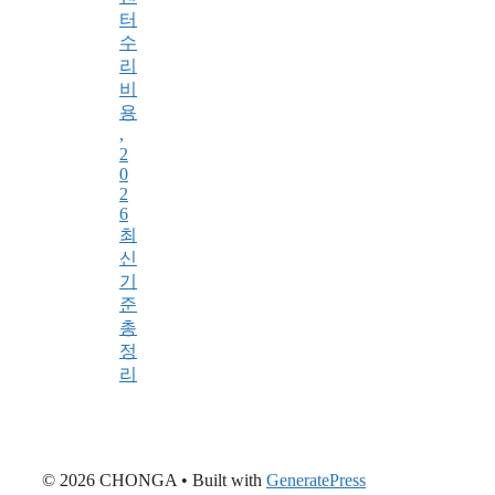
터
수
리
비
용
,
2
0
2
6
최
신
기
준
총
정
리
© 2026 CHONGA
• Built with
GeneratePress