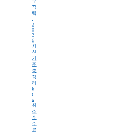
구
직
팁
,
2
0
2
6
최
신
기
준
총
정
리
k
t
x
취
소
수
수
료