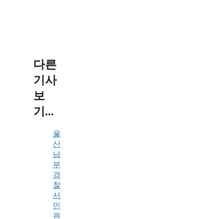
다른
기사
보
기...
울
산
남
부
경
찰
서
민
원