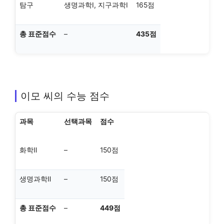
탐구
생명과학Ⅰ, 지구과학Ⅰ
165점
총 표준점수
–
435점
이모 씨의 수능 점수
과목
선택과목
점수
화학Ⅱ
–
150점
생명과학Ⅱ
–
150점
총 표준점수
–
449점