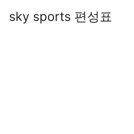
Skip
to
sky sports 편성표
content