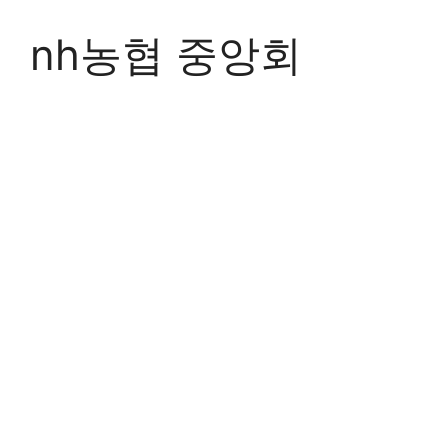
Skip
to
nh농협 중앙회
content