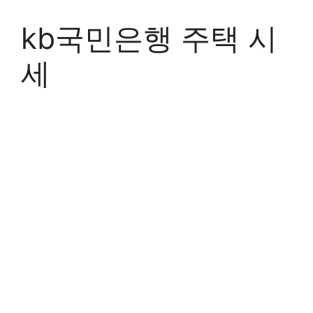
Skip
to
kb국민은행 주택 시
content
세