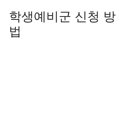
Skip
to
학생예비군 신청 방
content
법