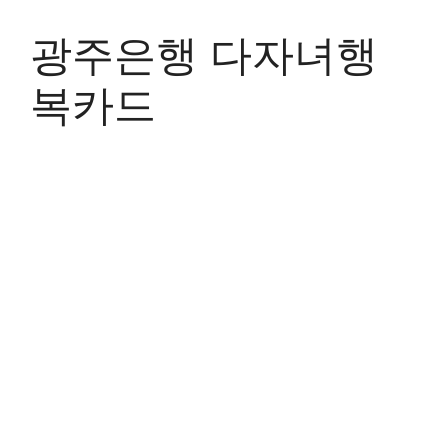
Skip
to
광주은행 다자녀행
content
복카드