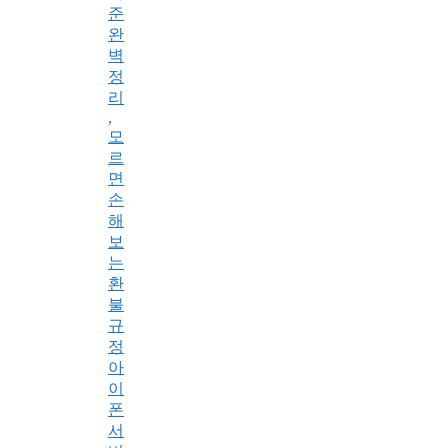
준
완
벽
정
리
,
모
르
면
손
해
보
는
환
불
규
정
아
이
폰
서