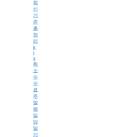
최
신
기
준
총
정
리
k
t
x
취
소
수
수
료
주
말
평
일
당
일
기