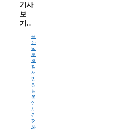
기사
보
기...
울
산
남
부
경
찰
서
민
원
실
운
영
시
간
전
화