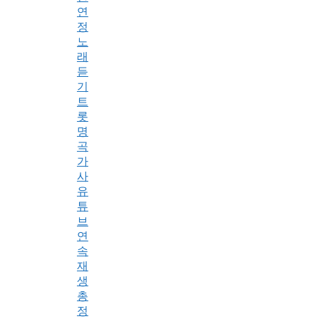
연
정
노
래
듣
기
트
롯
명
곡
가
사
유
튜
브
연
속
재
생
총
정