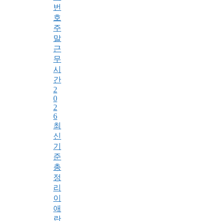
번
호
주
말
근
무
시
간
2
0
2
6
최
신
기
준
총
정
리
이
애
란