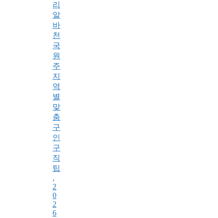
리
알
바
천
국
원
주
지
역
별
맞
춤
구
인
구
직
팁
,
2
0
2
6