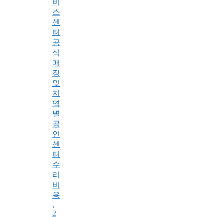
비
스
센
터
공
식
매
장
및
지
역
별
공
인
센
터
수
리
비
용
,
2