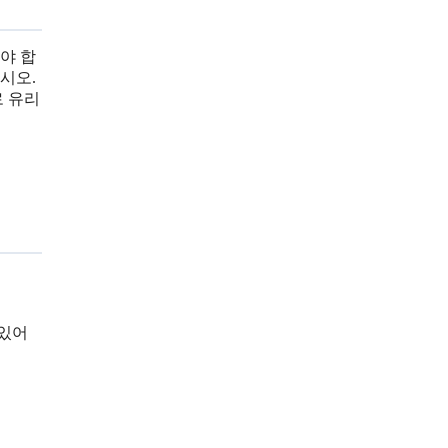
야 합
시오.
로 유리
 있어