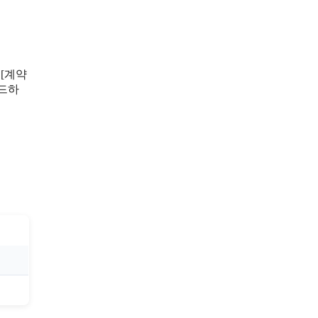
 [계약
로드하