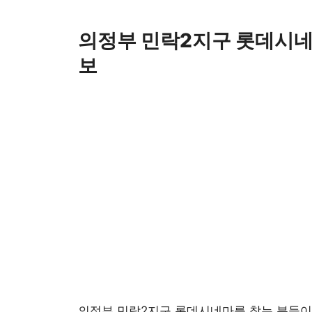
Skip
to
의정부 민락2지구 롯데시네
content
보
의정부 민락2지구 롯데시네마
를 찾는 분들이