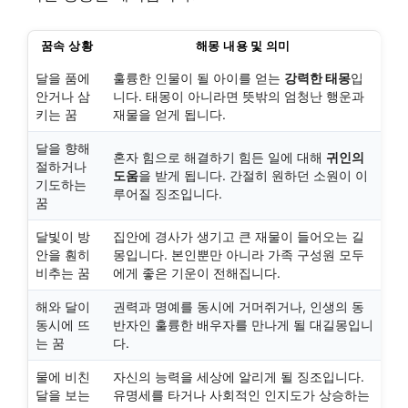
꿈속 상황
해몽 내용 및 의미
달을 품에
훌륭한 인물이 될 아이를 얻는
강력한 태몽
입
안거나 삼
니다. 태몽이 아니라면 뜻밖의 엄청난 행운과
키는 꿈
재물을 얻게 됩니다.
달을 향해
혼자 힘으로 해결하기 힘든 일에 대해
귀인의
절하거나
도움
을 받게 됩니다. 간절히 원하던 소원이 이
기도하는
루어질 징조입니다.
꿈
달빛이 방
집안에 경사가 생기고 큰 재물이 들어오는 길
안을 훤히
몽입니다. 본인뿐만 아니라 가족 구성원 모두
비추는 꿈
에게 좋은 기운이 전해집니다.
해와 달이
권력과 명예를 동시에 거머쥐거나, 인생의 동
동시에 뜨
반자인 훌륭한 배우자를 만나게 될 대길몽입니
는 꿈
다.
물에 비친
자신의 능력을 세상에 알리게 될 징조입니다.
달을 보는
유명세를 타거나 사회적인 인지도가 상승하는