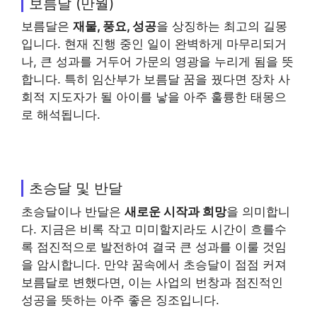
보름달 (만월)
보름달은
재물, 풍요, 성공
을 상징하는 최고의 길몽
입니다. 현재 진행 중인 일이 완벽하게 마무리되거
나, 큰 성과를 거두어 가문의 영광을 누리게 됨을 뜻
합니다. 특히 임산부가 보름달 꿈을 꿨다면 장차 사
회적 지도자가 될 아이를 낳을 아주 훌륭한 태몽으
로 해석됩니다.
초승달 및 반달
초승달이나 반달은
새로운 시작과 희망
을 의미합니
다. 지금은 비록 작고 미미할지라도 시간이 흐를수
록 점진적으로 발전하여 결국 큰 성과를 이룰 것임
을 암시합니다. 만약 꿈속에서 초승달이 점점 커져
보름달로 변했다면, 이는 사업의 번창과 점진적인
성공을 뜻하는 아주 좋은 징조입니다.