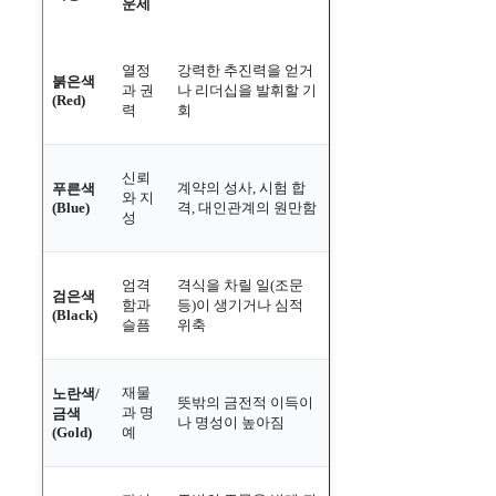
운세
열정
강력한 추진력을 얻거
붉은색
과 권
나 리더십을 발휘할 기
(Red)
력
회
신뢰
계약의 성사, 시험 합
푸른색
와 지
(Blue)
격, 대인관계의 원만함
성
엄격
격식을 차릴 일(조문
검은색
함과
등)이 생기거나 심적
(Black)
슬픔
위축
재물
노란색/
뜻밖의 금전적 이득이
과 명
금색
나 명성이 높아짐
(Gold)
예