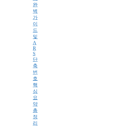
완
벽
가
이
드
및
A
R
S
단
축
번
호
핵
심
요
약
총
정
리