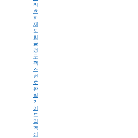
리
츠
화
재
보
험
금
청
구
팩
스
번
호
완
벽
가
이
드
및
핵
심