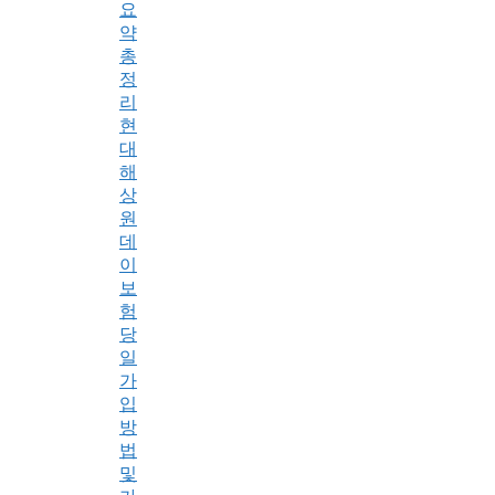
요
약
총
정
리
현
대
해
상
원
데
이
보
험
당
일
가
입
방
법
및