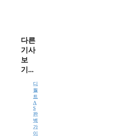
다른
기사
보
기...
디
월
트
A
S
완
벽
가
이