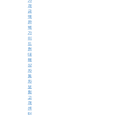
가
격
금
액
완
벽
가
이
드
현
대
해
상
자
동
차
보
험
고
객
센
터