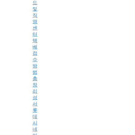
드
및
직
영
센
터
택
배
접
수
방
법
총
정
리
성
서
롯
데
시
네