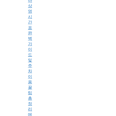
마
상
영
시
간
표
완
벽
가
이
드
및
주
차
이
용
꿀
팁
총
정
리
메