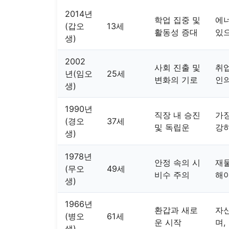
2014년
학업 집중 및
에
(갑오
13세
활동성 증대
있
생)
2002
사회 진출 및
취업
년(임오
25세
변화의 기로
인의
생)
1990년
직장 내 승진
가장
(경오
37세
및 독립운
강
생)
1978년
안정 속의 시
재
(무오
49세
비수 주의
해야
생)
1966년
환갑과 새로
자신
(병오
61세
운 시작
며,
생)