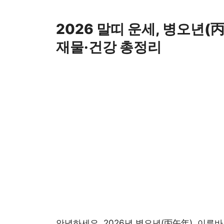
Skip
to
2026 말띠 운세, 병오년(
content
재물·건강 총정리
안녕하세요.
2026
년 병오년(丙午年), 이른바