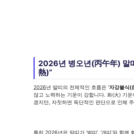
2026년 병오년(丙午年) 말띠
熱)”
2026
년 말띠의 전체적인 흐름은
‘자강불식(
않고 노력하는 기운이 강합니다. 화(火) 기
겠지만, 자칫하면 독단적인 판단으로 인해 주
특히
2026
년은 말띠가 ‘범띠’, ‘개띠’와 함