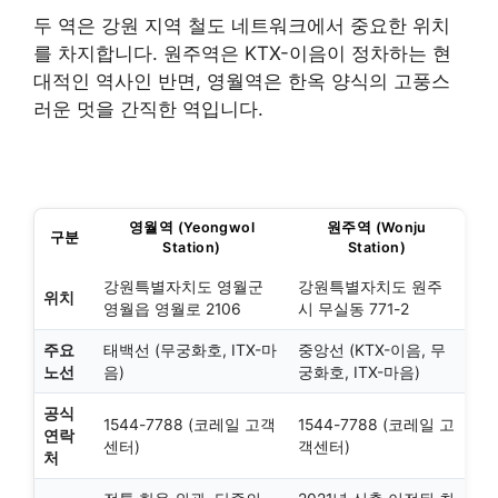
두 역은 강원 지역 철도 네트워크에서 중요한 위치
를 차지합니다. 원주역은 KTX-이음이 정차하는 현
대적인 역사인 반면, 영월역은 한옥 양식의 고풍스
러운 멋을 간직한 역입니다.
영월역 (Yeongwol
원주역 (Wonju
구분
Station)
Station)
강원특별자치도 영월군
강원특별자치도 원주
위치
영월읍 영월로 2106
시 무실동 771-2
주요
태백선 (무궁화호, ITX-마
중앙선 (KTX-이음, 무
노선
음)
궁화호, ITX-마음)
공식
1544-7788 (코레일 고객
1544-7788 (코레일 고
연락
센터)
객센터)
처