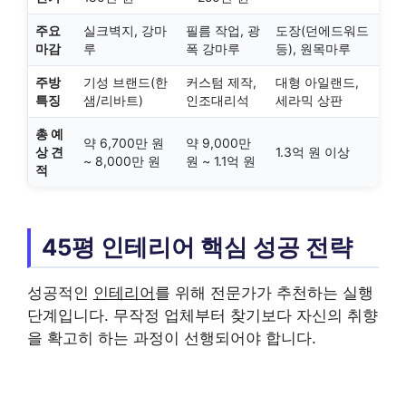
주요
실크벽지, 강마
필름 작업, 광
도장(던에드워드
마감
루
폭 강마루
등), 원목마루
주방
기성 브랜드(한
커스텀 제작,
대형 아일랜드,
특징
샘/리바트)
인조대리석
세라믹 상판
총 예
약 6,700만 원
약 9,000만
상 견
1.3억 원 이상
~ 8,000만 원
원 ~ 1.1억 원
적
45평 인테리어 핵심 성공 전략
성공적인
인테리어
를 위해 전문가가 추천하는 실행
단계입니다. 무작정 업체부터 찾기보다 자신의 취향
을 확고히 하는 과정이 선행되어야 합니다.