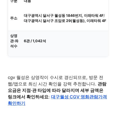
구분
내용
대구광역시 달서구 월성동 1846번지, 이래타워 4F
/
주소
대구광역시 달서구 조암로 29(월성동), 이래타워 4F
상영
관·좌
6관 / 1,042석
석수
cgv 월성은 상영작이 수시로 갱신되므로, 방문 전
웹/앱으로 최신 시간 확인을 강력 추천합니다.
관람
요금은 지점·관 타입에 따라 달라지며 세부 금액은
링크에서 확인하세요
:
대구월성 CGV 영화관람가격
확인하기