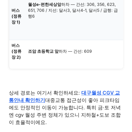
월성e-편한세상앞
하차 — 간선: 306, 356, 623,
버스
651, 706 / 지선: 달서3, 달서4-1, 달서5 / 급행: 급
(정류
행6
장 1)
버스
(정류
조암 초등학교 앞
하차 — 간선: 609
장 2)
상세 경로는 여기서 확인하세요:
대구월성 CGV 교
통안내 확인하기
대중교통 접근성이 좋아 피크타임
에도 안정적인 이동이 가능합니다. 특히 금·토 저녁
엔 cgv 월성 주변 정체가 있으니 지하철+도보 조합
이 효율적이에요.