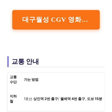
대구월성 CGV 영화관람가격 확인하기
교통 안내
교통
가는 방법
수단
지하
1호선
상인역 2번 출구
/
월배역 4번 출구
,
도보 15분
철