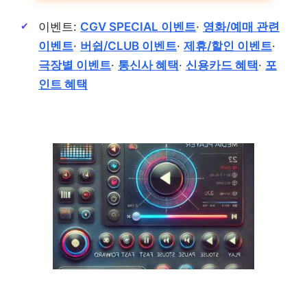
이벤트:
CGV SPECIAL 이벤트
·
영화/예매 관련
이벤트
·
버쉽/CLUB 이벤트
·
제휴/할인 이벤트
·
극장별 이벤트
·
통신사 혜택
·
신용카드 혜택
·
포
인트 혜택