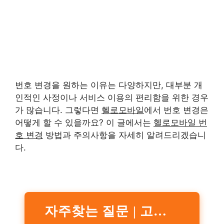
번호 변경을 원하는 이유는 다양하지만, 대부분 개
인적인 사정이나 서비스 이용의 편리함을 위한 경우
가 많습니다. 그렇다면
헬로모바일
에서 번호 변경은
어떻게 할 수 있을까요? 이 글에서는
헬로모바일 번
호 변경
방법과 주의사항을 자세히 알려드리겠습니
다.
자주찾는 질문 | 고객센터 | 헬로모바일