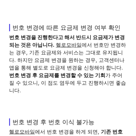
번호 변경에 따른 요금제 변경 여부 확인
번호 변경을 진행한다고 해서 반드시 요금제가 변경
되는 것은 아닙니다.
헬로모바일
에서 번호만 변경하
는 경우, 기존 요금제와 서비스는 그대로 유지됩니
다. 하지만 요금제 변경을 원하는 경우, 고객센터나
앱을 통해 별도로 요금제 변경을 신청해야 합니다.
번호 변경 후 요금제를 변경할 수 있는 기회
가 주어
질 수 있으니, 이 점도 염두에 두고 진행하시면 좋습
니다.
번호 변경 후 번호 이식 불가능
헬로모바일
에서 번호 변경을 하게 되면,
기존 번호