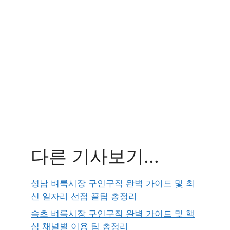
다른 기사보기...
성남 벼룩시장 구인구직 완벽 가이드 및 최
신 일자리 선점 꿀팁 총정리
속초 벼룩시장 구인구직 완벽 가이드 및 핵
심 채널별 이용 팁 총정리