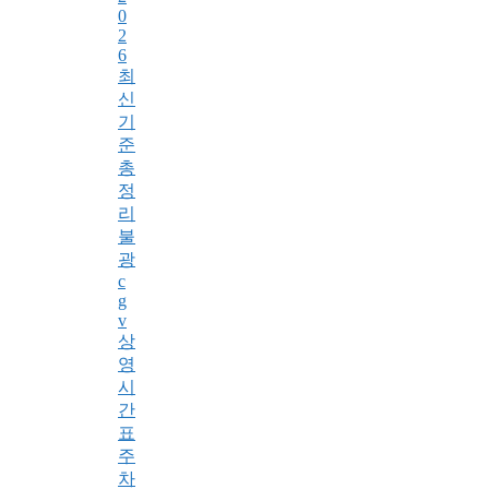
0
2
6
최
신
기
준
총
정
리
불
광
c
g
v
상
영
시
간
표
주
차