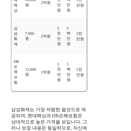
2억원
원
만
만
해
만원
원
원
상
삼
3
5
천
백
성
7,900
5천
2억원
원
만
만
화
만원
원
원
재
DB
3
5
손
천
백
12,900
5천
해
2억원
원
만
만
만원
보
원
원
험
삼성화재는 가장 저렴한 옵션으로 제
공되며, 현대해상과 DB손해보험은
상대적으로 높은 가격을 보입니다. 그
러나 보장 내용은 동일하므로, 자신에