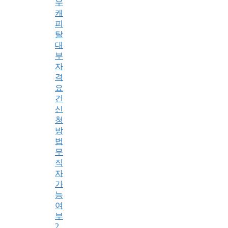
우
캐
피
탈
대
부
자
격
요
건
신
청
방
법
무
직
자
가
능
여
부
2