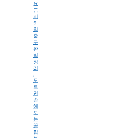
요
금
지
하
철
출
구
완
벽
정
리
,
모
르
면
손
해
보
는
꿀
팁