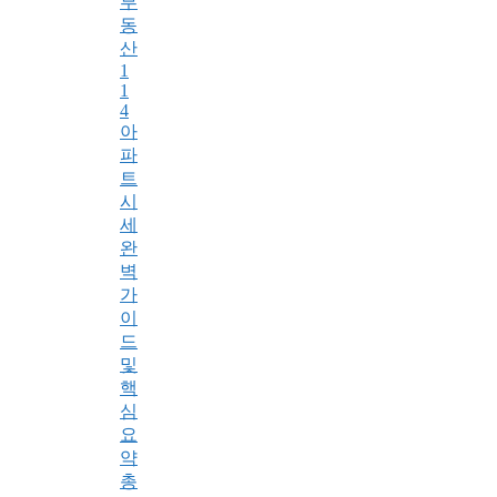
부
동
산
1
1
4
아
파
트
시
세
완
벽
가
이
드
및
핵
심
요
약
총