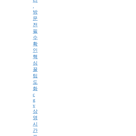
리
,
방
문
전
필
수
확
인
핵
심
꿀
팁
도
화
c
g
v
상
영
시
간