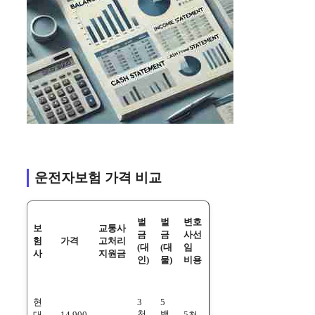
운전자보험 가격 비교
벌
벌
변호
보
교통사
금
금
사선
험
가격
고처리
(대
(대
임
사
지원금
인)
물)
비용
현
3
5
천
백
대
14,900
5천