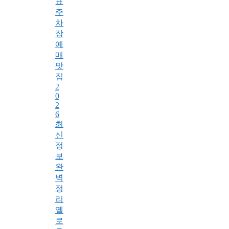
표
주
차
장
예
매
맛
집
2
0
2
6
최
신
정
보
완
벽
정
리
옐
로