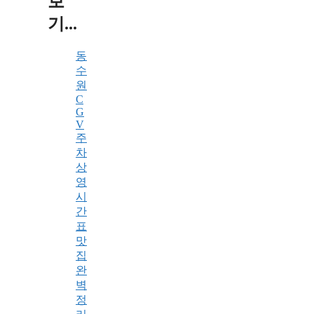
보
기...
동
수
원
C
G
V
주
차
상
영
시
간
표
맛
집
완
벽
정