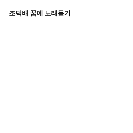
Skip
to
조덕배 꿈에 노래듣기
content