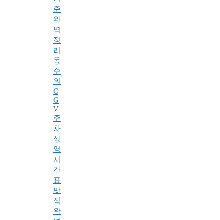
준
완
벽
정
리
동
수
원
C
G
V
주
차
상
영
시
간
표
맛
집
완