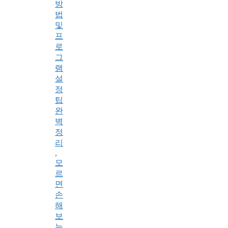
방
법
및
프
로
그
램
설
정
팁
완
벽
정
리
,
모
르
면
손
해
보
는