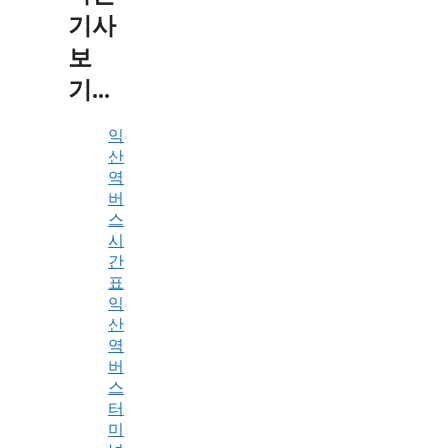
기사
보
기...
익
산
역
버
스
시
간
표
익
산
역
버
스
터
미