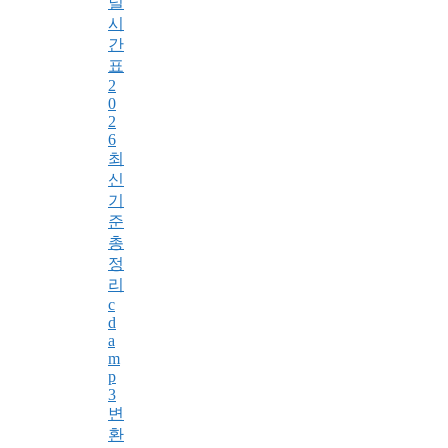
널
시
간
표
2
0
2
6
최
신
기
준
총
정
리
c
d
a
m
p
3
변
환