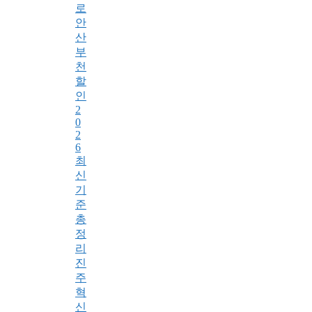
로
안
산
부
천
할
인
2
0
2
6
최
신
기
준
총
정
리
진
주
혁
신