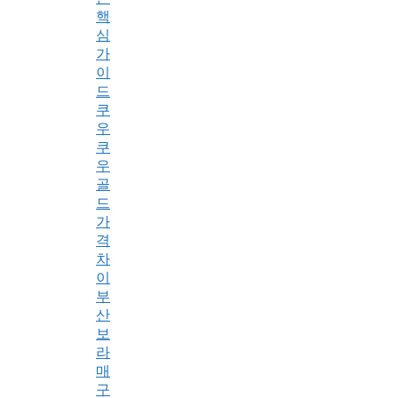
핵
심
가
이
드
쿠
우
쿠
우
골
드
가
격
차
이
부
산
보
라
매
구