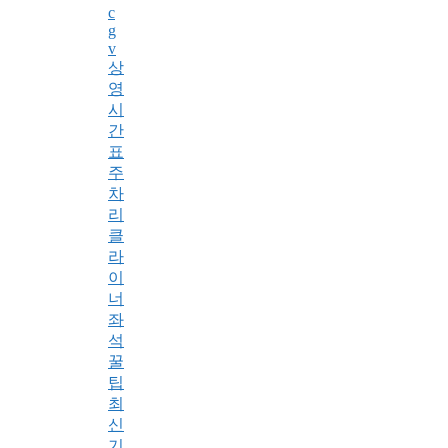
c
g
v
상
영
시
간
표
주
차
리
클
라
이
너
좌
석
꿀
팁
최
신
기