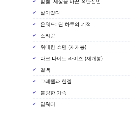
밤쉘: 세상을 바꾼 폭탄선언
살아있다
온워드: 단 하루의 기적
소리꾼
위대한 쇼맨 (재개봉)
다크 나이트 라이즈 (재개봉)
결백
그레텔과 헨젤
불량한 가족
딥워터