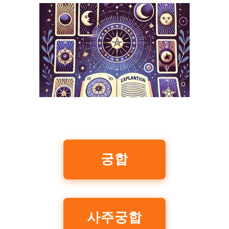
궁합
사주궁합