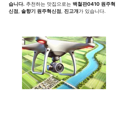
습니다.
추천하는 맛집으로는
백철판0410
원주혁
신
점
,
솔향기
원주혁신
점
,
진고개
가 있습니다.