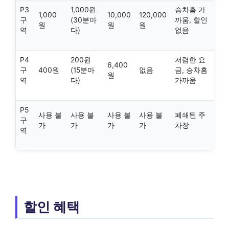
P3
1,000원
승차홈 가
1,000
10,000
120,000
구
(30분마
까움, 할인
원
원
원
역
다)
없음
P4
200원
저렴한 요
6,400
구
400원
(15분마
없음
금, 승차홈
원
역
다)
가까움
P5
사용 불
사용 불
사용 불
사용 불
폐쇄된 주
구
가
가
가
가
차장
역
할인 혜택