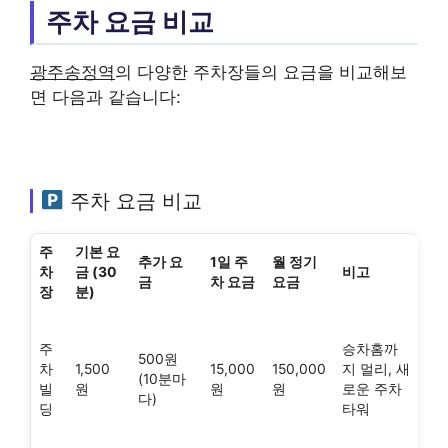
주차 요금 비교
광주송정역
의 다양한 주차장들의 요금을 비교해보
면 다음과 같습니다:
주차 요금 비교
주
기본 요
추가 요
1일 주
월 정기
차
금 (30
비고
금
차 요금
요금
장
분)
주
승차홈까
500원
차
1,500
15,000
150,000
지 멀리, 새
(10분마
빌
원
원
원
로운 주차
다)
딩
타워