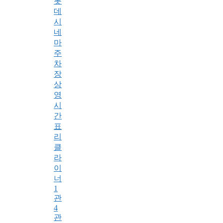
롯
데
시
네
마
주
차
장
상
영
시
간
표
리
클
라
이
너
1
관
4
관