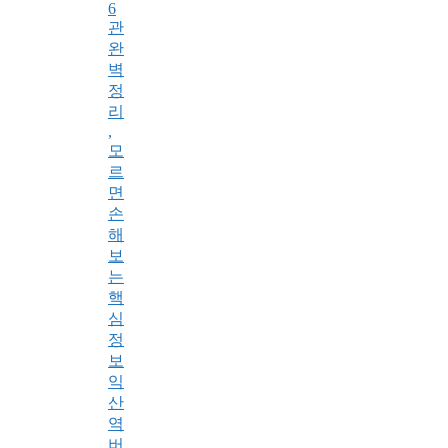
6
관
완
벽
정
리
,
모
르
면
손
해
보
는
핵
심
정
보
익
산
역
버