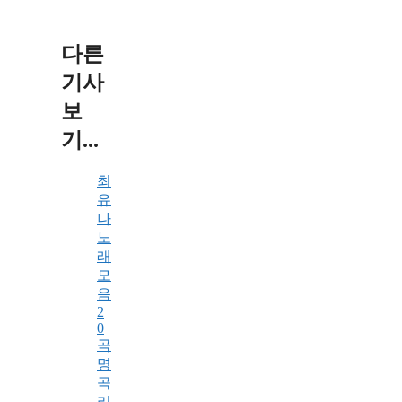
다른
기사
보
기...
최
유
나
노
래
모
음
2
0
곡
명
곡
리