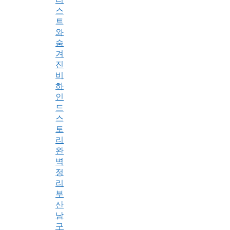
스
트
와
숨
겨
진
비
하
인
드
스
토
리
완
벽
정
리
부
산
남
구