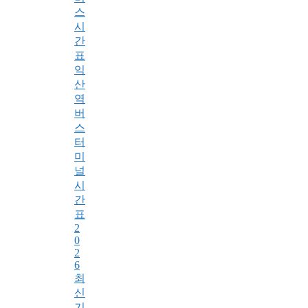
스
시
간
표
익
산
역
버
스
터
미
널
시
간
표
2
0
2
6
최
신
기