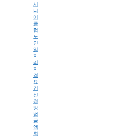
시
니
어
클
럽
노
인
일
자
리
자
격
요
건
신
청
방
법
금
액
최