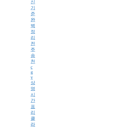
신
기
준
완
벽
정
리
전
주
송
천
c
g
v
상
영
시
간
표
리
클
라