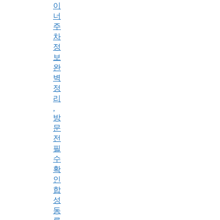
이
너
주
차
정
보
완
벽
정
리
,
방
문
전
필
수
확
인
합
성
동