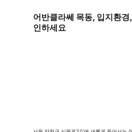
Skip
to
어반클라쎄 목동, 입지환경,
content
인하세요
서울 양천구 신목로2길에 새롭게 들어서는