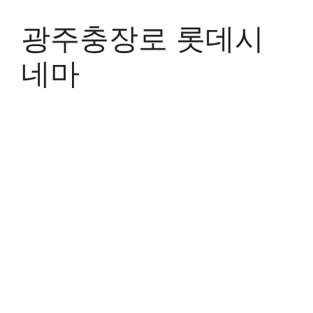
Skip
to
광주충장로 롯데시
content
네마