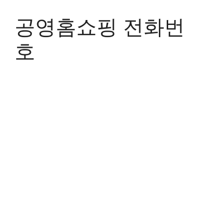
Skip
to
공영홈쇼핑 전화번
content
호