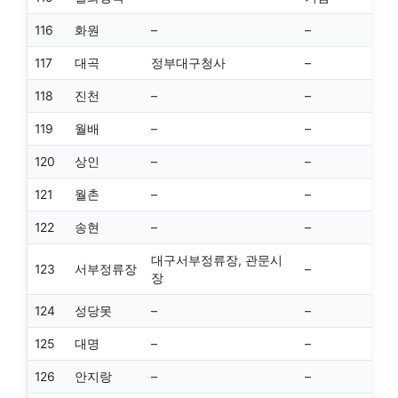
116
화원
–
–
117
대곡
정부대구청사
–
118
진천
–
–
119
월배
–
–
120
상인
–
–
121
월촌
–
–
122
송현
–
–
대구서부정류장, 관문시
123
서부정류장
–
장
124
성당못
–
–
125
대명
–
–
126
안지랑
–
–