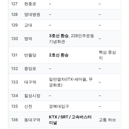
127
현충로
–
–
128
영대병원
–
–
129
교대
–
–
3호선 환승
, 228민주운동
130
명덕
–
기념회관
핵심 중심
131
반월당
2호선 환승
지
132
중앙로
–
–
일반열차(ITX-새마을, 무
133
대구역
–
궁화호)
134
칠성시장
–
–
135
신천
경북대입구
–
KTX / SRT / 고속버스터
136
동대구역
교통 허브
미널