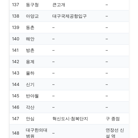
137
동구청
큰고개
–
138
아양교
대구국제공항입구
–
139
동촌
–
–
140
해안
–
–
141
방촌
–
–
142
용계
–
–
143
율하
–
–
144
신기
–
–
145
반야월
–
–
146
각산
–
–
147
안심
혁신도시·첨복단지
구 종점
대구한의대
연장선 신
148
–
병원
설 역