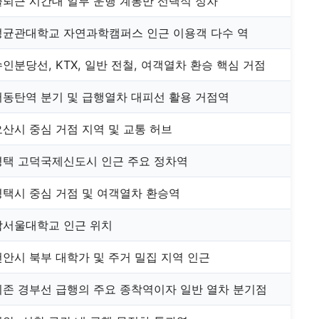
출퇴근 시간대 일부 운행 계통만 선택적 정차
성균관대학교 자연과학캠퍼스 인근 이용객 다수 역
수인분당선, KTX, 일반 전철, 여객열차 환승 핵심 거점
서동탄역 분기 및 급행열차 대피선 활용 거점역
오산시 중심 거점 지역 및 교통 허브
평택 고덕국제신도시 인근 주요 정차역
평택시 중심 거점 및 여객열차 환승역
남서울대학교 인근 위치
천안시 북부 대학가 및 주거 밀집 지역 인근
기존 경부선 급행의 주요 종착역이자 일반 열차 분기점