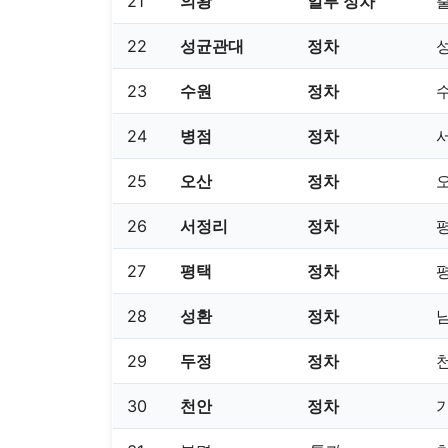
21
의왕
일부 정차
22
성균관대
정차
23
수원
정차
24
병점
정차
25
오산
정차
26
서정리
정차
27
평택
정차
28
성환
정차
29
두정
정차
30
천안
정차