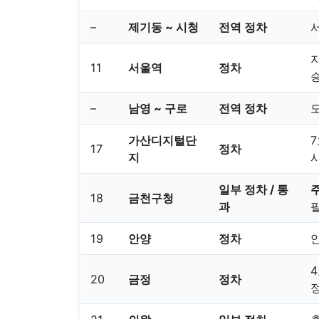
–
제기동 ~ 시청
전역 정차
지
11
서울역
정차
승
–
남영 ~ 구로
전역 정차
도
가산디지털단
17
정차
지
일부 정차 / 통
18
금천구청
과
19
안양
정차
20
금정
정차
정