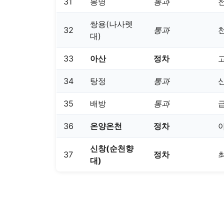
31
봉명
통과
쌍용(나사렛
32
통과
대)
33
아산
정차
34
탕정
통과
35
배방
통과
36
온양온천
정차
신창(순천향
37
정차
대)