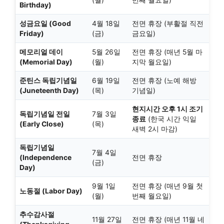
Birthday)
성금요일 (Good
4월 18일
전면 휴장 (부활절 직전
Friday)
(금)
금요일)
메모리얼 데이
5월 26일
전면 휴장 (매년 5월 마
(Memorial Day)
(월)
지막 월요일)
준틴스 독립기념일
6월 19일
전면 휴장 (노예 해방
(Juneteenth Day)
(목)
기념일)
현지시간 오후 1시 조기
독립기념일 전일
7월 3일
종료
(한국 시간 익일
(Early Close)
(목)
새벽 2시 마감)
독립기념일
7월 4일
(Independence
전면 휴장
(금)
Day)
9월 1일
전면 휴장 (매년 9월 첫
노동절 (Labor Day)
(월)
번째 월요일)
추수감사절
11월 27일
전면 휴장 (매년 11월 네