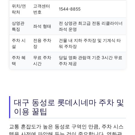
위치/연
고객센터
1544-8855
락처
번호
상영관
전 상영관 최고급 전동 리클라이너
좌석 형태
특징
좌석 운영
주차 시
전용 주차
건물 내 지하 주차장 및 기계식 타
설
장
워 주차장
주차 혜
무료 주차
당일 영화 관람객 기준 3시간 무료
택
시간
주차 제공
대구 동성로 롯데시네마 주차 및
이용 꿀팁
교통 혼잡도가 높은 동성로 구역인 만큼, 주차 시스
템을 사전에 파악해 두는 것이 중요합니다. 영화관