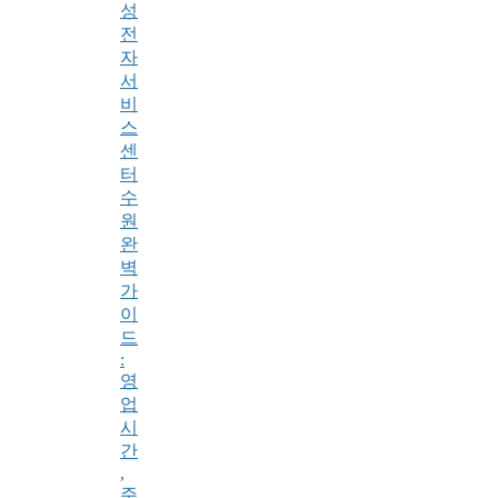
성
전
자
서
비
스
센
터
수
원
완
벽
가
이
드
:
영
업
시
간
,
주