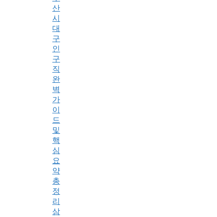
산
시
대
구
인
구
직
완
벽
가
이
드
및
핵
심
요
약
총
정
리
삼