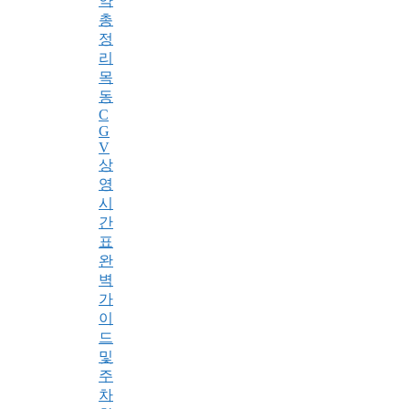
약
총
정
리
목
동
C
G
V
상
영
시
간
표
완
벽
가
이
드
및
주
차