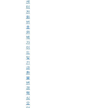
센
터
전
화
번
호
완
벽
가
이
드
및
긴
급
환
불
변
경
핵
심
요