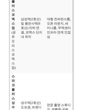
플
러
스
코
엑
삼성역(2호선)
대형 컨퍼런스룸,
스
및 봉은사역(9
오픈 라운지, 세
점
호선) 지하 연
미나룸, 무역센터
(공
결, 코엑스 단지
인프라 연계 인접
유
내 위치
성
오
피
스
코
엑
스
점)
스
파
크
플
러
스
성
성수역(2호선)
전문 촬영 스튜디
수
도보권, 트렌디
오, 광활한 공용