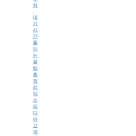
차
,
대
기
시
간
줄
이
는
꿀
팁
총
정
리
익
스
피
디
아
고
객