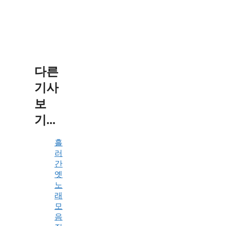
다른
기사
보
기...
흘
러
간
옛
노
래
모
음