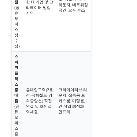
점
한 IT 기업 및 크
라운지, 네트워킹
(공
리에이터 밀집
공간, 오픈 부스
유
지역
오
피
스
성
수
점)
스
파
크
플
러
스
홍
홍대입구역(2호
크리에이티브 라
대
선·공항철도·경
운지, 집중용 포
점
의중앙선) 직접
커스룸, 미팅룸, 1
(공
연결 및 초인접
인 작업 최적화
유
역세권
인프라
오
피
스
홍