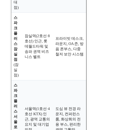
대
점)
스
파
크
플
잠실역(2호선·8
러
프라이빗 데스크,
호선) 인근, 롯
스
라운지, OA 존, 방
데월드타워 및
잠
음 폰부스, 다중
송파 권역 비즈
실
철저 보안 시스템
니스 벨트
점
(잠
실
점)
스
파
크
플
러
서울역(1호선·4
도심 뷰 전경 라
스
호선·KTX) 인
운지, 컨퍼런스
서
근, 광역 교통의
룸, 화상회의 전
울
요지 및 대기업
용 부스, 편리한
로
인접
광역 교통망