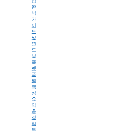
집
완
벽
가
이
드
및
연
도
별
플
랫
폼
별
핵
심
요
약
총
정
리
부