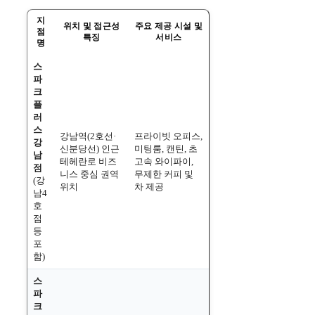
지
위치 및 접근성
주요 제공 시설 및
점
특징
서비스
명
스
파
크
플
러
스
강남역(2호선·
프라이빗 오피스,
강
신분당선) 인근
미팅룸, 캔틴, 초
남
테헤란로 비즈
고속 와이파이,
점
니스 중심 권역
무제한 커피 및
(강
위치
차 제공
남4
호
점
등
포
함)
스
파
크