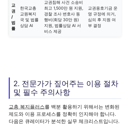
교권침해 사건 소송비
교
한국교총
최고 1,500만 원 지원,
교권옹호기금 운
권
교원복지
경찰 조사 변호사 동
영 규정에 의거,
/
국 및 법률
행비(회당 30만 원)
심의 후 지원 여
법
상담 AI
지원, 법률상담 AI 서
부 결정
률
비스 제공
2. 전문가가 짚어주는 이용 절차
및 필수 주의사항
교총 복지플러스
를 백분 활용하기 위해서는 변화된
제도와 이용 프로세스를 정확히 인지해야 합니다.
다음은 큐레이터가 분석한 실무 체크리스트입니다.