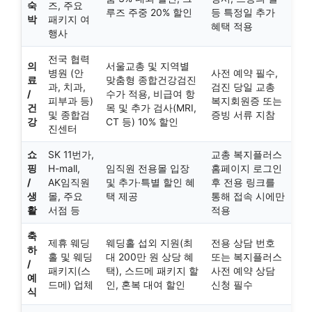
숙
즈, 주요
루즈 주중 20% 할인
등 특정일 추가
박
패키지 여
혜택 적용
행사
전국 협력
의
서울교총 및 지역별
병원 (안
사전 예약 필수,
료
맞춤형 종합건강검진
과, 치과,
검진 당일 교총
/
수가 적용, 비급여 항
피부과 등)
복지회원증 또는
건
목 및 추가 검사(MRI,
및 종합검
증빙 서류 지참
강
CT 등) 10% 할인
진센터
쇼
SK 11번가,
교총 복지플러스
핑
H-mall,
임직원 전용몰 입장
홈페이지 로그인
/
AK임직원
및 추가·특별 할인 혜
후 전용 링크를
생
몰, 주요
택 제공
통해 접속 시에만
활
서점 등
적용
축
제휴 웨딩
웨딩홀 섭외 지원(최
전용 상담 번호
하
홀 및 웨딩
대 200만 원 상당 혜
또는 복지플러스
/
패키지(스
택), 스드메 패키지 할
사전 예약 상담
예
드메) 업체
인, 혼복 대여 할인
신청 필수
식