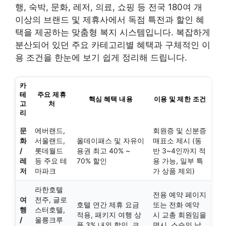
행, 숙박, 문화, 레저, 의료, 쇼핑 등 전국 180여 개
이상의 브랜드 및 제휴사에서 독점 특전과 할인 혜
택을 제공하는 맞춤형 복지 시스템입니다. 복잡하게
분산되어 있던 주요 카테고리별 혜택과 구체적인 이
용 조건을 한눈에 보기 쉽게 정리해 드립니다.
카
테
주요 제휴
핵심 혜택 내용
이용 및 제한 조건
고
처
리
문
에버랜드,
회원증 및 신분증
화
서울랜드,
올데이패스 및 자유이
매표소 제시 (동
/
롯데월드
용권 최고 40% ~
반 3~4인까지 적
레
등 주요 테
70% 할인
용 가능, 일부 특
저
마파크
가 상품 제외)
라한호텔
전용 예약 페이지
여
전주, 글로
호텔 연간 제휴 요금
또는 전화 예약
행
스터호텔,
적용, 패키지 여행 상
시 교총 회원임을
/
울릉크루
품 3% 내외 할인, 크
명시, 스승의 날