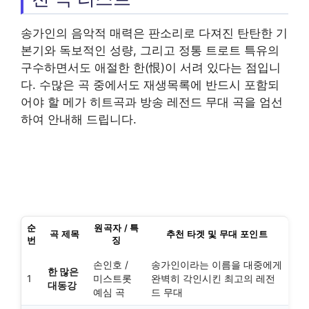
송가인의 음악적 매력은 판소리로 다져진 탄탄한 기
본기와 독보적인 성량, 그리고 정통 트로트 특유의
구수하면서도 애절한 한(恨)이 서려 있다는 점입니
다. 수많은 곡 중에서도 재생목록에 반드시 포함되
어야 할 메가 히트곡과 방송 레전드 무대 곡을 엄선
하여 안내해 드립니다.
순
원곡자 / 특
곡 제목
추천 타겟 및 무대 포인트
번
징
손인호 /
송가인이라는 이름을 대중에게
한 많은
1
미스트롯
완벽히 각인시킨 최고의 레전
대동강
예심 곡
드 무대