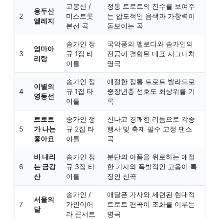
고봉산 /
정통 트로트의 진수를 보여주
용두산
2
미스트롯
는 압도적인 음색과 가창력이
엘레지
본선 곡
돋보이는 곡
송가인 정
국악풍의 멜로디와 송가인의
엄마아
3
규 1집 타
전공이 결합된 대표 시그니처
리랑
이틀
명곡
송가인 정
애절한 정통 트로트 발라드로
이별의
4
규 1집 타
중장년층 선호도 최상위를 기
영동선
이틀
록
트로트
송가인 정
신나고 경쾌한 리듬으로 각종
5
가 나는
규 2집 타
행사 및 축제 필수 고정 댄스
좋아요
이틀
곡
비 내리
송가인 정
분단의 아픔을 위로하는 애절
6
는 금강
규 3집 타
한 가사와 폭발적인 고음이 특
산
이틀
징인 신곡
송가인 /
애달픈 가사와 세련된 현대적
서울의
7
가인이어
트로트 편곡이 조화를 이루는
달
라 콘서트
명곡