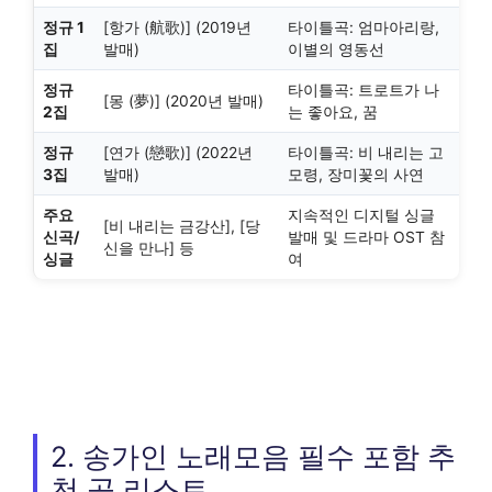
정규 1
[항가 (航歌)] (2019년
타이틀곡: 엄마아리랑,
집
발매)
이별의 영동선
정규
타이틀곡: 트로트가 나
[몽 (夢)] (2020년 발매)
2집
는 좋아요, 꿈
정규
[연가 (戀歌)] (2022년
타이틀곡: 비 내리는 고
3집
발매)
모령, 장미꽃의 사연
주요
지속적인 디지털 싱글
[비 내리는 금강산], [당
신곡/
발매 및 드라마 OST 참
신을 만나] 등
싱글
여
2. 송가인 노래모음 필수 포함 추
천 곡 리스트