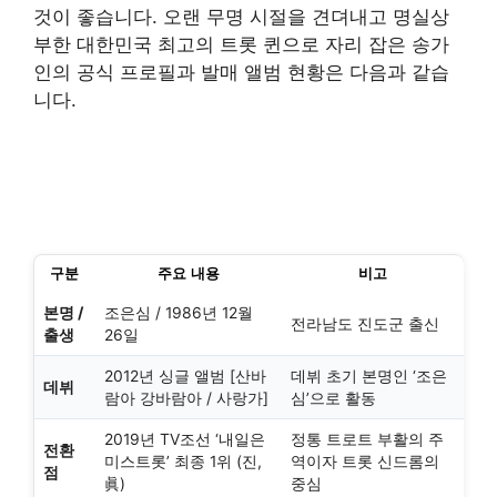
것이 좋습니다. 오랜 무명 시절을 견뎌내고 명실상
부한 대한민국 최고의 트롯 퀸으로 자리 잡은 송가
인의 공식 프로필과 발매 앨범 현황은 다음과 같습
니다.
구분
주요 내용
비고
본명 /
조은심 / 1986년 12월
전라남도 진도군 출신
출생
26일
2012년 싱글 앨범 [산바
데뷔 초기 본명인 ‘조은
데뷔
람아 강바람아 / 사랑가]
심’으로 활동
2019년 TV조선 ‘내일은
정통 트로트 부활의 주
전환
미스트롯’ 최종 1위 (진,
역이자 트롯 신드롬의
점
眞)
중심