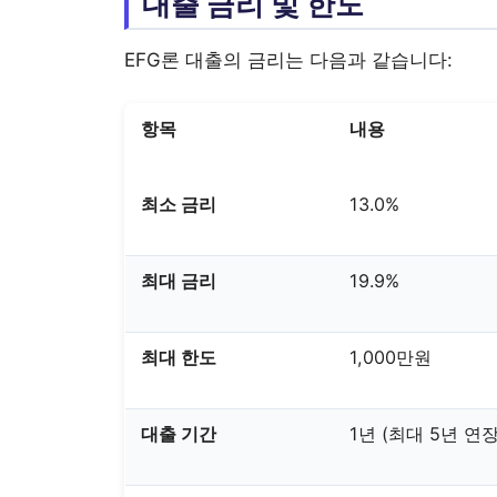
대출 금리 및 한도
EFG론 대출의 금리는 다음과 같습니다:
항목
내용
최소 금리
13.0%
최대 금리
19.9%
최대 한도
1,000만원
대출 기간
1년 (최대 5년 연