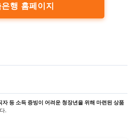
은행 홈페이지
직자 등 소득 증빙이 어려운 청장년을 위해 마련된 상품
다.