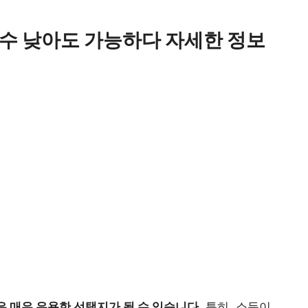
점수 낮아도 가능하다 자세한 정보
은 매우 유용한 선택지가 될 수 있습니다.
특히, 소득이