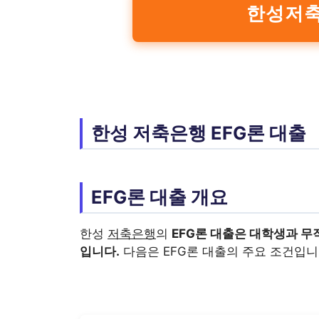
한성저축
한성 저축은행 EFG론 대출
EFG론 대출 개요
한성
저축은행
의
EFG론 대출은 대학생과 무
입니다.
다음은 EFG론 대출의 주요 조건입니