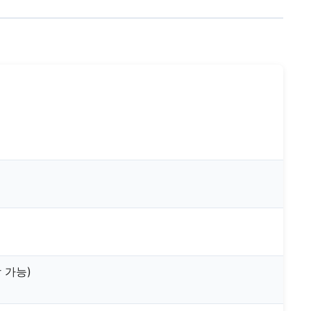
장 가능)