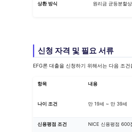
상환 방식
원리금 균등분할상
신청 자격 및 필요 서류
EFG론 대출을 신청하기 위해서는 다음 조건
항목
내용
나이 조건
만 19세 ~ 만 39세
신용평점 조건
NICE 신용평점 60