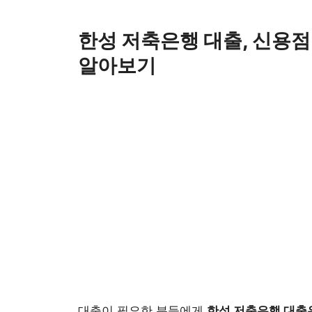
Skip
to
한성 저축은행 대출, 신용
content
알아보기
대출이 필요한 분들에게
한성 저축은행 대출