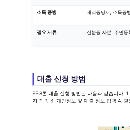
소득 증빙
재직증명서, 소득증
필요 서류
신분증 사본, 주민등
대출 신청 방법
EFG론 대출 신청 방법은 다음과 같습니다: 1
지 접속 3. 개인정보 및 대출 정보 입력 4. 필