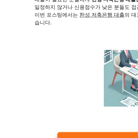
일정하지 않거나 신용점수가 낮은 분들도 접근
이번 포스팅에서는
한성 저축은행 대출
의 대
습니다.