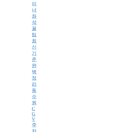
이
너
좌
석
꿀
팁
최
신
기
준
완
벽
정
리
동
수
원
C
G
V
주
차