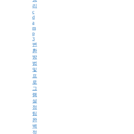
리
c
d
a
m
p
3
변
환
방
법
및
프
로
그
램
설
정
팁
완
벽
정