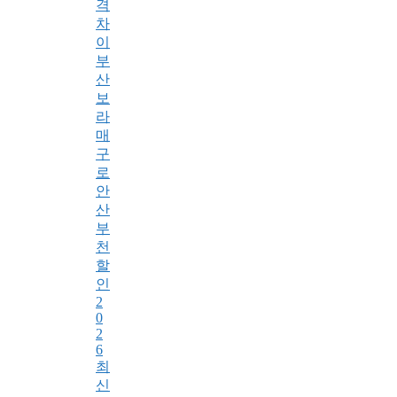
격
차
이
부
산
보
라
매
구
로
안
산
부
천
할
인
2
0
2
6
최
신