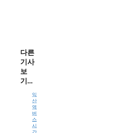
다른
기사
보
기...
익
산
역
버
스
시
간