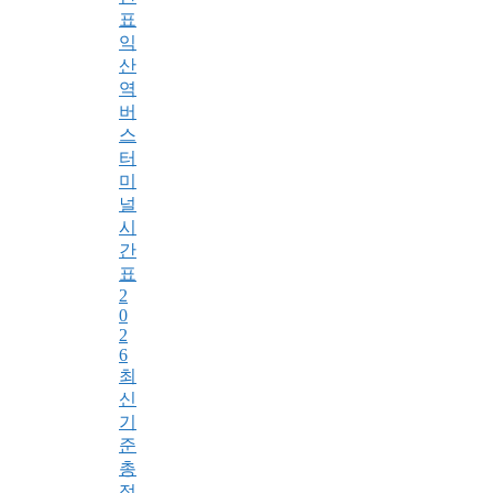
표
익
산
역
버
스
터
미
널
시
간
표
2
0
2
6
최
신
기
준
총
정