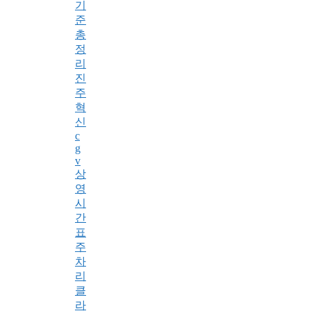
기
준
총
정
리
진
주
혁
신
c
g
v
상
영
시
간
표
주
차
리
클
라