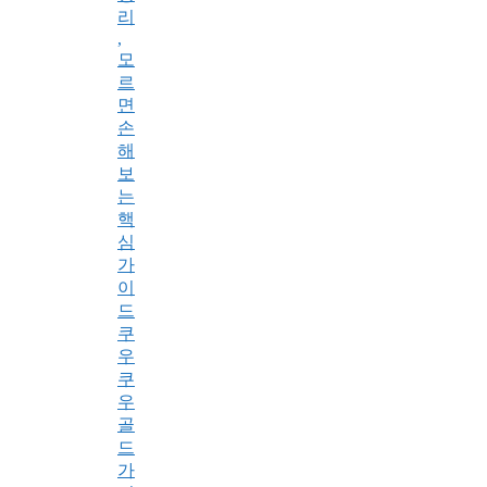
리
,
모
르
면
손
해
보
는
핵
심
가
이
드
쿠
우
쿠
우
골
드
가