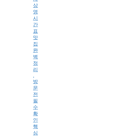
상
영
시
간
표
맛
집
완
벽
정
리
,
방
문
전
필
수
확
인
핵
심