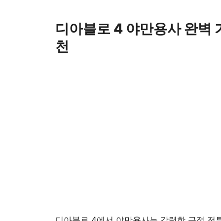
Skip
to
디아블로 4 야만용사 완벽 
content
천
디아블로
4에서
야만용사
는 강력한 근접 전