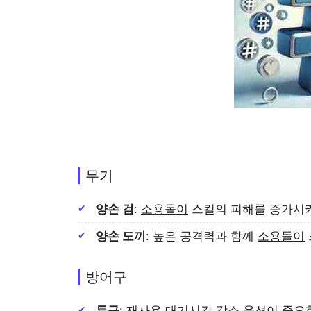
무기
양손 검
:
소용돌이
스킬의 피해를 증가시키
양손 도끼
: 높은 공격력과 함께
소용돌이
방어구
투구
: 재사용 대기시간 감소 옵션이 중요